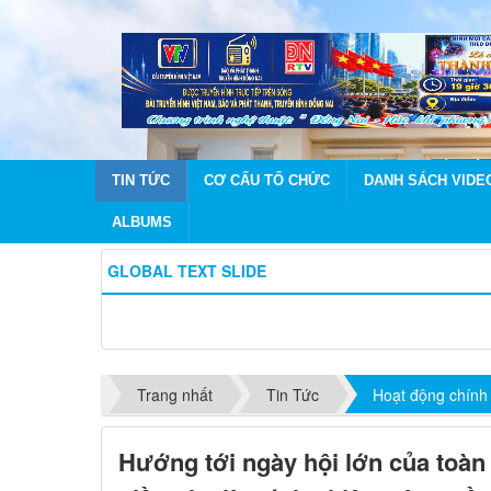
TIN TỨC
CƠ CẤU TỔ CHỨC
DANH SÁCH VIDE
ALBUMS
GLOBAL TEXT SLIDE
Trang nhất
Tin Tức
Hoạt động chính
Hướng tới ngày hội lớn của toàn 