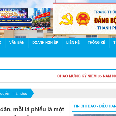
O
VĂN BẢN
DOANH NGHIỆP
LIÊN HỆ
THỐNG KÊ
T
CHÀO MỪNG KỶ NIỆM 85 NĂM NGÀY TRUYỀN 
 quyền nhà nước
TIN CHỈ ĐẠO - ĐIỀU HÀ
dân, mỗi lá phiếu là một