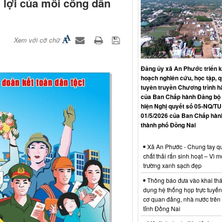
n lợi của mỗi công dân
Xem với cỡ chữ
Đảng ủy xã An Phước triển k
hoạch nghiên cứu, học tập, qu
tuyên truyền Chương trình 
của Ban Chấp hành Đảng bộ 
hiện Nghị quyết số 05-NQ/TU
01/5/2026 của Ban Chấp hàn
thành phố Đồng Nai
Xã An Phước - Chung tay qu
chất thải rắn sinh hoạt – Vì m
trường xanh sạch đẹp
Thông báo đưa vào khai thá
dụng hệ thống họp trực tuyến
cơ quan đảng, nhà nước trên
tỉnh Đồng Nai