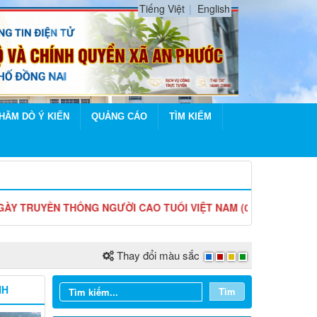
Tiếng Việt
English
HĂM DÒ Ý KIẾN
QUẢNG CÁO
TÌM KIẾM
THỐNG NGƯỜI CAO TUỔI VIỆT NAM (06/6/1941 - 06/6/2026)
Thay đổi màu sắc
NH
Tìm