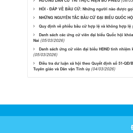
HƯỚNG DẪN CỬ TRI THỰC HIỆN BỎ PHIẾU
HỎI - ĐÁP VỀ BẦU CỬ: Những người nào được gọi 
NHỮNG NGUYÊN TẮC BẦU CỬ ĐẠI BIỂU QUỐC HỘI
Quy định về phiếu bầu cử hợp lệ và không hợp lệ
Danh sách các ứng cử viên đại biểu Quốc hội khóa
(05/03/2026)
Nai
Danh sách ứng cử viên đại biểu HĐND tỉnh nhiệm k
(05/03/2026)
Điều tra dư luận xã hội theo Quyết định số 51-QĐ
(04/03/2026)
Tuyên giáo và Dân vận Tỉnh ủy