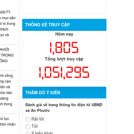
026/TT-
h mục sản
 ro trung
THỐNG KÊ TRUY CẬP
 trách
Hôm nay
học và
1,805
“KHỞI
O TRONG
Tổng lượt truy cập
CÔNG
1,051,295
nh công
âng cao
iên và
THĂM DÒ Ý KIẾN
của việc
lượng
nh trong
Đánh giá về trang thông tin điện tử UBND
xã An Phước
hủ tục
Rất tốt
g hôn nhân
Tốt
Ý kiến khác