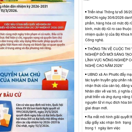
Triển khai Thông tư số 36/2
BKHCN ngày 30/6/2026 dan
phẩm, hàng hóa có mức độ rủi
bình, mức độ rủi ro cao thuộc
nhiệm quản lý của Bộ Khoa 
Công nghệ.
THÔNG TIN VỀ CUỘC THI 
NGHIỆP ĐỔI MỚI SÁNG TẠ
LĨNH VỰC NÔNG NGHIỆP 
NGHỆ CAO NĂM 2026”
UBND xã An Phước đẩy mạ
tác tuyên truyền góp phần n
nhận thức của cán bộ, đảng v
Nhân dân về vai trò, ý nghĩa 
phát triển và ứng dụng năng 
nguyên tử vì mục đích hòa bì
giai đoạn mới.
Ra mắt mô hình giải quyết t
cấp giấy xác nhận tình trạn
trong 1 ngày làm việc