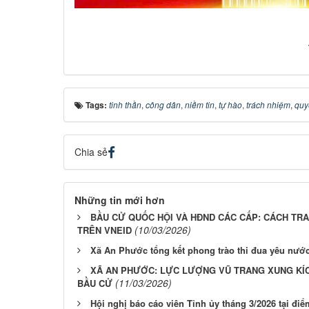
Tags:
tinh thần
,
công dân
,
niềm tin
,
tự hào
,
trách nhiệm
,
quy
Chia sẻ
Những tin mới hơn
BẦU CỬ QUỐC HỘI VÀ HĐND CÁC CẤP: CÁCH TR
(10/03/2026)
TRÊN VNEID
Xã An Phước tổng kết phong trào thi đua yêu nướ
XÃ AN PHƯỚC: LỰC LƯỢNG VŨ TRANG XUNG KÍ
(11/03/2026)
BẦU CỬ
Hội nghị báo cáo viên Tỉnh ủy tháng 3/2026 tại đ