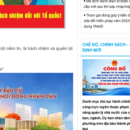
Mã định danh điện tử được 
cấp mới sau khi sáp nhập/hợ
Tham gia đóng góp ý kiến d
sửa đổi Hiến pháp năm 2023 
dụng VNeID
CHẾ ĐỘ, CHÍNH SÁCH -
ột niềm tin, là trách nhiệm và quyền lợi
ĐỊNH MỚI
ào"
Danh mục thủ tục hành chính
công trực tuyến thuộc phạm 
năng quản lý nhà nước của c
ban, ngành, Ủy ban nhân dân
phường trên địa bàn thành 
Nai