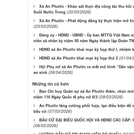
Xã An Phước - Khảo sát thực địa công tác thu hồi
(20/03/2026)
Suối Nước Trong
Xã An Phước - Phát động đăng ký thực hiện mô h
(23/03/2026)
Đảng ủy - HĐND - UBND - Ủy ban MTTQ Việt Nam 
niên xã nhân kỷ niệm 95 năm Ngày thành lập Đoàn T
HĐND xã An Phước khai mạc kỳ họp thứ I, nhiệm k
(01/04/
HĐND xã An Phước khai mạc kỳ họp thứ 2
Hội Phụ nữ xã An Phước ra mắt mô hình “Dân vận 
(06/04/2026)
an sinh
Những tin cũ hơn
Ban Chỉ huy Quân sự xã An Phước thăm, chúc mừn
(09/03/2026)
niệm 116 Ngày Quốc tế phụ nữ 8/3
An Phước tăng cường phối hợp, tạo điều kiện để 
(07/03/2026)
bầu cử
BẦU CỬ ĐẠI BIỂU QUỐC HỘI VÀ HĐND CÁC CẤP: 
(06/03/2026)
(06/0