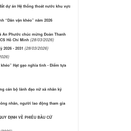
 đất dự án Hệ thống thoát nước khu vực
ình “Dân vận khéo” năm 2026
xã An Phước chúc mừng Đoàn Thanh
(28/03/2026)
NCS Hồ Chí Minh
(28/03/2026)
ỳ 2026 - 2031
2026)
khéo” Hạt gạo nghĩa tình - Điểm tựa
g cán bộ lãnh đạo nữ xã nhân kỷ
công nhân, người lao động tham gia
QUY ĐỊNH VỀ PHIẾU BẦU CỬ
3/2026)