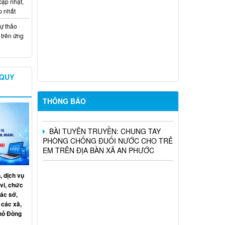
cập nhật,
THÔNG BÁO NIÊM YẾT CÔNG KHAI
p nhất
PHƯƠNG ÁN DỰ KIẾN BỒI THƯỜNG,
ự thảo
HỖ TRỢ DỰ ÁN KHU CÔNG NGHIỆP
trên ứng
CÔNG NGHỆ CAO LONG THÀNH (ĐỢT
10)
UBND XÃ AN PHƯỚC THÔNG BÁO
KẾT QUẢ TUYỂN DỤNG VIÊN CHỨC
 QUY
TẠI TRUNG TÂM DỊCH VỤ TỔNG HỢP
XÃ AN PHƯỚC NĂM 2026
THÔNG BÁO
BÀI TUYÊN TRUYỀN: CHUNG TAY
PHÒNG CHỐNG ĐUỐI NƯỚC CHO TRẺ
EM TRÊN ĐỊA BÀN XÃ AN PHƯỚC
, dịch vụ
vi, chức
ác sở,
 các xã,
phố Đồng