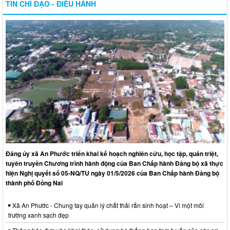
TIN CHỈ ĐẠO - ĐIỀU HÀNH
Đảng ủy xã An Phước triển khai kế hoạch nghiên cứu, học tập, quán triệt,
tuyên truyền Chương trình hành động của Ban Chấp hành Đảng bộ xã thực
hiện Nghị quyết số 05-NQ/TU ngày 01/5/2026 của Ban Chấp hành Đảng bộ
thành phố Đồng Nai
Xã An Phước - Chung tay quản lý chất thải rắn sinh hoạt – Vì một môi
trường xanh sạch đẹp