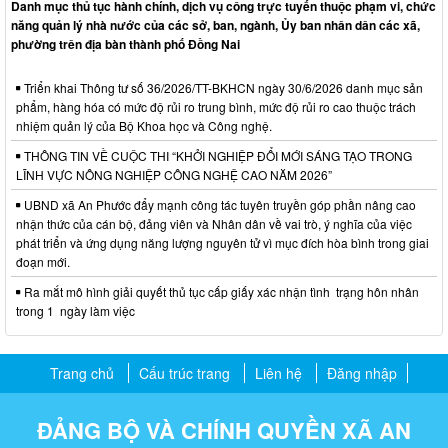
Danh mục thủ tục hành chính, dịch vụ công trực tuyến thuộc phạm vi, chức
năng quản lý nhà nước của các sở, ban, ngành, Ủy ban nhân dân các xã,
phường trên địa bàn thành phố Đồng Nai
Triển khai Thông tư số 36/2026/TT-BKHCN ngày 30/6/2026 danh mục sản
phẩm, hàng hóa có mức độ rủi ro trung bình, mức độ rủi ro cao thuộc trách
nhiệm quản lý của Bộ Khoa học và Công nghệ.
THÔNG TIN VỀ CUỘC THI “KHỞI NGHIỆP ĐỔI MỚI SÁNG TẠO TRONG
LĨNH VỰC NÔNG NGHIỆP CÔNG NGHỆ CAO NĂM 2026”
UBND xã An Phước đẩy mạnh công tác tuyên truyền góp phần nâng cao
nhận thức của cán bộ, đảng viên và Nhân dân về vai trò, ý nghĩa của việc
phát triển và ứng dụng năng lượng nguyên tử vì mục đích hòa bình trong giai
đoạn mới.
Ra mắt mô hình giải quyết thủ tục cấp giấy xác nhận tình trạng hôn nhân
trong 1 ngày làm việc
Trang chủ
Cấu trúc trang
Liên hệ
Đăng nhập
ĐẢNG BỘ VÀ CHÍNH QUYỀN XÃ AN