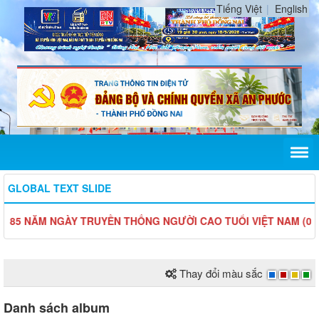
Tiếng Việt
English
GLOBAL TEXT SLIDE
M NGÀY TRUYỀN THỐNG NGƯỜI CAO TUỔI VIỆT NAM (06/6/1941 -
Lịch làm việc tuần của UBND An Phước từ ngày 01/12/2025
Thay đổi màu sắc
đến ngày 7/12/2025
Danh sách album
Lịch làm việc tuần của UBND An Phước từ ngày 24/11/2025