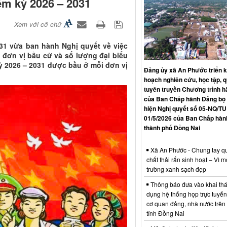
m kỳ 2026 – 2031
Xem với cỡ chữ
31 vừa ban hành Nghị quyết về việc
 đơn vị bầu cử và số lượng đại biểu
 2026 – 2031 được bầu ở mỗi đơn vị
Đảng ủy xã An Phước triển k
hoạch nghiên cứu, học tập, qu
tuyên truyền Chương trình 
của Ban Chấp hành Đảng bộ 
hiện Nghị quyết số 05-NQ/TU
01/5/2026 của Ban Chấp hàn
thành phố Đồng Nai
Xã An Phước - Chung tay qu
chất thải rắn sinh hoạt – Vì m
trường xanh sạch đẹp
Thông báo đưa vào khai thá
dụng hệ thống họp trực tuyến
cơ quan đảng, nhà nước trên
tỉnh Đồng Nai