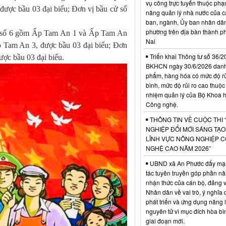
vụ công trực tuyến thuộc phạ
được bầu 03 đại biểu; Đơn vị bầu cử số
năng quản lý nhà nước của c
ban, ngành, Ủy ban nhân dân
phường trên địa bàn thành 
 số 6 gồm Ấp Tam An 1 và Ấp Tam An
Nai
p Tam An 3, được bầu 03 đại biểu; Đơn
Triển khai Thông tư số 36/2
ợc bầu 03 đại biểu.
BKHCN ngày 30/6/2026 dan
phẩm, hàng hóa có mức độ rủi
bình, mức độ rủi ro cao thuộc
nhiệm quản lý của Bộ Khoa 
Công nghệ.
THÔNG TIN VỀ CUỘC THI 
NGHIỆP ĐỔI MỚI SÁNG TẠ
LĨNH VỰC NÔNG NGHIỆP 
NGHỆ CAO NĂM 2026”
UBND xã An Phước đẩy mạ
tác tuyên truyền góp phần n
nhận thức của cán bộ, đảng v
Nhân dân về vai trò, ý nghĩa 
phát triển và ứng dụng năng 
nguyên tử vì mục đích hòa bì
giai đoạn mới.