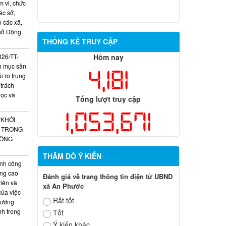
m vi, chức
ác sở,
 các xã,
phố Đồng
THỐNG KÊ TRUY CẬP
026/TT-
Hôm nay
h mục sản
4,181
 ro trung
 trách
học và
Tổng lượt truy cập
1,053,671
“KHỞI
O TRONG
CÔNG
THĂM DÒ Ý KIẾN
nh công
âng cao
Đánh giá về trang thông tin điện tử UBND
iên và
xã An Phước
của việc
Rất tốt
lượng
nh trong
Tốt
Ý kiến khác