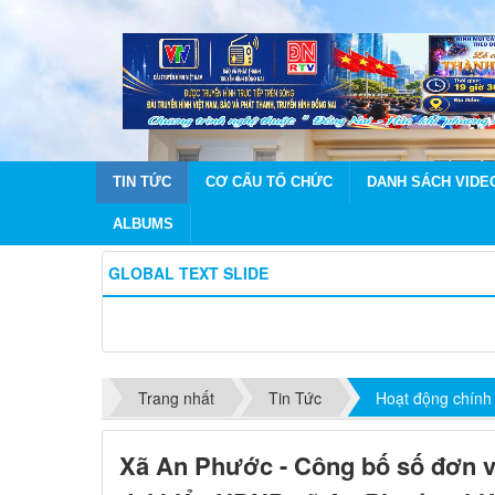
TIN TỨC
CƠ CẤU TỔ CHỨC
DANH SÁCH VIDE
ALBUMS
GLOBAL TEXT SLIDE
Trang nhất
Tin Tức
Hoạt động chính
Xã An Phước - Công bố số đơn v