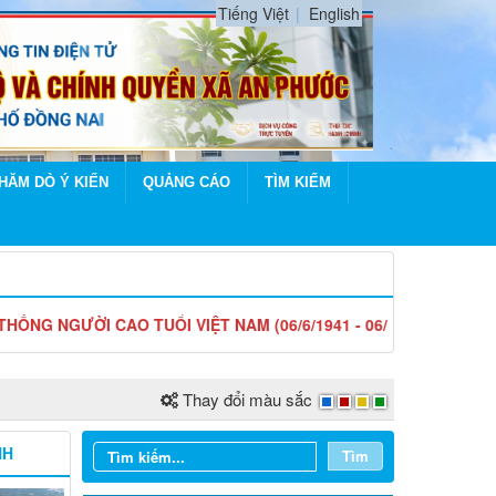
Tiếng Việt
English
HĂM DÒ Ý KIẾN
QUẢNG CÁO
TÌM KIẾM
CAO TUỔI VIỆT NAM (06/6/1941 - 06/6/2026)
Thay đổi màu sắc
NH
Tìm