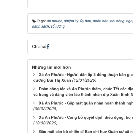
Tags:
an phước
,
nhiệm kỳ
,
ủy ban
,
nhân dân
,
hội đồng
,
nghị
danh sách
,
số lượng
Chia sẻ
Những tin mới hơn
Xã An Phước - Người dân ấp 3 đồng thuận bàn gia
(12/01/2026)
đường Bùi Thị Xuân
Đoàn công tác xã An Phước thăm, chúc Tết các đị
vũ trang và đảng viên lão thành nhân dịp Xuân Bính 
Xã An Phước - Gặp mặt quân nhân hoàn thành ngh
(09/02/2026)
Xã An Phước - Công bố quyết định điều động, bổ 
(12/02/2026)
Gặp mặt cán bộ chiến sĩ Ban chỉ huy Quân sự xã 