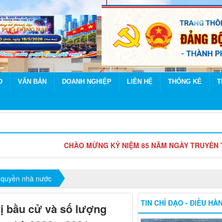
O
VĂN BẢN
DOANH NGHIỆP
LIÊN HỆ
THỐNG KÊ
T
CHÀO MỪNG KỶ NIỆM 85 NĂM NGÀY TRUYỀN THỐNG NGƯỜI 
 quyền nhà nước
TIN CHỈ ĐẠO - ĐIỀU HÀ
ị bầu cử và số lượng