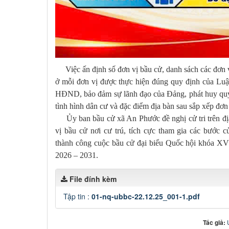
Việc ấn định số đơn vị bầu cử, danh sách các đơn v
ở mỗi đơn vị được thực hiện đúng quy định của Luậ
HĐND, bảo đảm sự lãnh đạo của Đảng, phát huy quy
tình hình dân cư và đặc điểm địa bàn sau sắp xếp đơn
Ủy ban bầu cử xã An Phước đề nghị cử tri trên địa
vị bầu cử nơi cư trú, tích cực tham gia các bước 
thành công cuộc bầu cử đại biểu Quốc hội khóa X
2026 – 2031.
File đính kèm
Tập tin :
01-nq-ubbc-22.12.25_001-1.pdf
Tác giả: