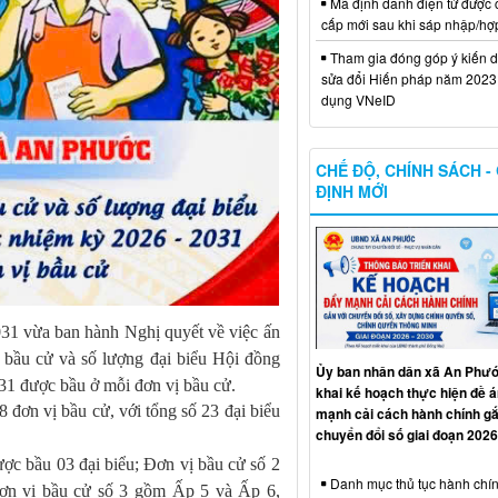
Mã định danh điện tử được 
cấp mới sau khi sáp nhập/hợ
Tham gia đóng góp ý kiến d
sửa đổi Hiến pháp năm 2023 
dụng VNeID
CHẾ ĐỘ, CHÍNH SÁCH -
ĐỊNH MỚI
 vừa ban hành Nghị quyết về việc ấn
ị bầu cử và số lượng đại biểu Hội đồng
Ủy ban nhân dân xã An Phước
 được bầu ở mỗi đơn vị bầu cử.
khai kế hoạch thực hiện đề 
ơn vị bầu cử, với tổng số 23 đại biểu
mạnh cải cách hành chính gắ
chuyển đổi số giai đoạn 2026
c bầu 03 đại biểu; Đơn vị bầu cử số 2
Danh mục thủ tục hành chín
ơn vị bầu cử số 3 gồm Ấp 5 và Ấp 6,