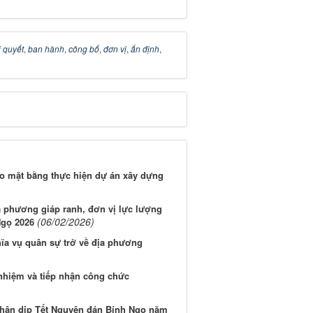
 quyết
,
ban hành
,
công bố
,
đơn vị
,
ấn định
,
o mặt bằng thực hiện dự án xây dựng
a phương giáp ranh, đơn vị lực lượng
(06/02/2026)
Ngọ 2026
ĩa vụ quân sự trở về địa phương
nhiệm và tiếp nhận công chức
nhân dịp Tết Nguyên đán Bính Ngọ năm