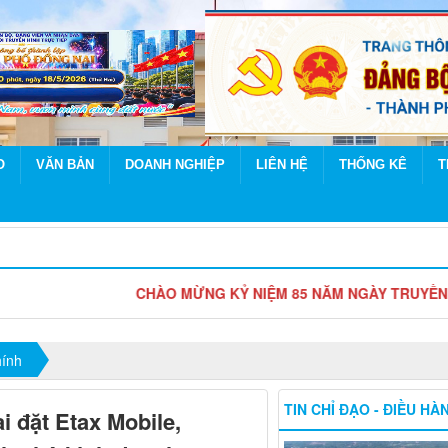
O
VĂN BẢN
DOANH NGHIỆP
LIÊN HỆ
THỐNG KÊ
T
CHÀO MỪNG KỶ NIỆM 85 NĂM NGÀY TRUYỀN THỐNG NGƯỜ
hính
TIN CHỈ ĐẠO - ĐIỀU HÀ
 đặt Etax Mobile,