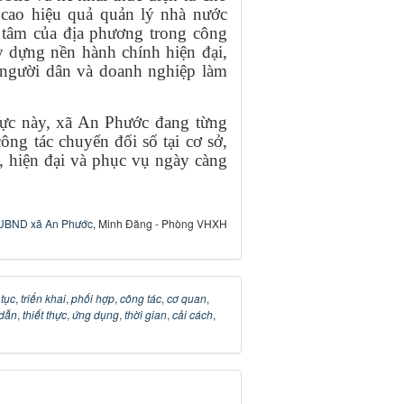
cao hiệu quả quản lý nhà nước
t tâm của địa phương trong công
ây dựng nền hành chính hiện đại,
 người dân và doanh nghiệp làm
hực này, xã An Phước đang từng
ông tác chuyển đổi số tại cơ sở,
, hiện đại và phục vụ ngày càng
UBND xã An Phước
, Minh Đăng - Phòng VHXH
 tục
,
triển khai
,
phối hợp
,
công tác
,
cơ quan
,
dẫn
,
thiết thực
,
ứng dụng
,
thời gian
,
cải cách
,