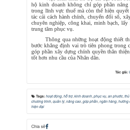
hộ kinh doanh không chỉ góp phần nâng 
trong lĩnh vực thuế mà còn thể hiện quyế
tác cải cách hành chính, chuyển đổi số, x
chuyên nghiệp, công khai, minh bạch, lấy
trung tâm phục vụ.
Thông qua những hoạt động thiết t
bước khẳng định vai trò tiên phong trong c
góp phần xây dựng chính quyền thân thiện
tốt hơn nhu cầu của Nhân dân.
Tác giả:
Tags:
hoạt động
,
hỗ trợ
,
kinh doanh
,
phục vụ
,
an phước
,
thủ
chương trình
,
quản lý
,
nâng cao
,
góp phần
,
ngân hàng
,
hướng 
hiện đại
Chia sẻ