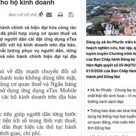
cho hộ kinh doanh
Xem với cỡ chữ
hành chính và hiện đại hóa công tác
 đã phối hợp cùng cơ quan thuế và
rợ người dân cài đặt ứng dụng eTax
Đảng ủy xã An Phước triển k
đối với hộ kinh doanh trên địa bàn.
hoạch nghiên cứu, học tập, qu
hất lượng phục vụ người dân, từng
tuyên truyền Chương trình 
à nền hành chính hiện đại tại địa
của Ban Chấp hành Đảng bộ 
hiện Nghị quyết số 05-NQ/TU
01/5/2026 của Ban Chấp hàn
hủ về đẩy mạnh chuyển đổi số
thành phố Đồng Nai
 thanh toán không dùng tiền mặt,
ùng cơ quan thuế và Ngân hàng
Xã An Phước - Chung tay qu
, sử dụng ứng dụng eTax Mobile
chất thải rắn sinh hoạt – Vì m
 các hộ kinh doanh trên địa bàn
trường xanh sạch đẹp
Thông báo đưa vào khai thá
c tiêu giúp người dân từng bước
dụng hệ thống họp trực tuyến
tiện ích số trong lĩnh vực thuế;
cơ quan đảng, nhà nước trên
i dân thực hiện các thủ tục hành
tỉnh Đồng Nai
hời gian, chi phí.