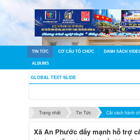
TIN TỨC
CƠ CẤU TỔ CHỨC
DANH SÁCH VIDE
ALBUMS
GLOBAL TEXT SLIDE
Trang nhất
Tin Tức
Cải cách hành c
Xã An Phước đẩy mạnh hỗ trợ cài