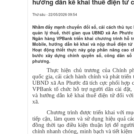
hướng dẫn kê khai thuế điện tử 
Thứ sáu - 22/05/2026 09:54
Nhằm đẩy mạnh chuyển đổi số, cải cách thủ tục 
quản lý thuế, thời gian qua UBND xã An Phước
Ngân hàng VPBank triển khai chương trình hỗ t
Mobile, hướng dẫn kê khai và nộp thuế điện tử 
Hoạt động thiết thực này góp phần nâng cao c
bước xây dựng chính quyền số, công dân số v
phương.
Thực hiện chủ trương của Chính p
quốc gia, cải cách hành chính và phát triển
UBND xã An Phước đã tích cực phối hợp c
VPBank tổ chức hỗ trợ người dân cài đặt
và hướng dẫn kê khai thuế điện tử đối với
xã.
Chương trình được triển khai với mụ
tiếp cận, làm quen và sử dụng hiệu quả các 
đồng thời tạo điều kiện thuận lợi để ngườ
chính nhanh chóng, minh bạch và tiết kiệm t