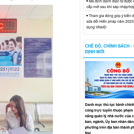
Mã định danh điện tử được 
cấp mới sau khi sáp nhập/hợ
Tham gia đóng góp ý kiến d
sửa đổi Hiến pháp năm 2023 
dụng VNeID
CHẾ ĐỘ, CHÍNH SÁCH -
ĐỊNH MỚI
Danh mục thủ tục hành chính
công trực tuyến thuộc phạm 
năng quản lý nhà nước của c
ban, ngành, Ủy ban nhân dân
phường trên địa bàn thành 
Nai