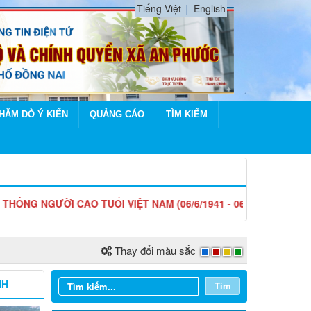
Tiếng Việt
English
HĂM DÒ Ý KIẾN
QUẢNG CÁO
TÌM KIẾM
I CAO TUỔI VIỆT NAM (06/6/1941 - 06/6/2026)
Thay đổi màu sắc
NH
Tìm