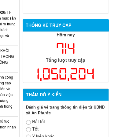
026/TT-
h mục sản
 ro trung
THỐNG KÊ TRUY CẬP
 trách
Hôm nay
học và
714
“KHỞI
O TRONG
Tổng lượt truy cập
CÔNG
1,050,204
nh công
âng cao
iên và
THĂM DÒ Ý KIẾN
của việc
lượng
nh trong
Đánh giá về trang thông tin điện tử UBND
xã An Phước
hủ tục
Rất tốt
g hôn nhân
Tốt
Ý kiến khác