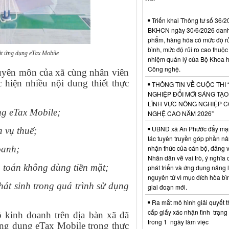
Triển khai Thông tư số 36/2
BKHCN ngày 30/6/2026 dan
phẩm, hàng hóa có mức độ rủi
bình, mức độ rủi ro cao thuộc
ặt ứng dụng eTax Mobile
nhiệm quản lý của Bộ Khoa 
Công nghệ.
chuyên môn của xã cùng nhân viên
 hiện nhiều nội dung thiết thực
THÔNG TIN VỀ CUỘC THI 
NGHIỆP ĐỔI MỚI SÁNG TẠ
LĨNH VỰC NÔNG NGHIỆP 
ng eTax Mobile;
NGHỆ CAO NĂM 2026”
UBND xã An Phước đẩy mạ
a vụ thuế;
tác tuyên truyền góp phần n
nhận thức của cán bộ, đảng v
oanh;
Nhân dân về vai trò, ý nghĩa 
h toán không dùng tiền mặt;
phát triển và ứng dụng năng 
nguyên tử vì mục đích hòa bì
át sinh trong quá trình sử dụng
giai đoạn mới.
Ra mắt mô hình giải quyết t
cấp giấy xác nhận tình trạn
ộ kinh doanh trên địa bàn xã đã
trong 1 ngày làm việc
ứng dụng eTax Mobile trong thực