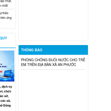
cập nhật,
HỖ TRỢ DỰ ÁN KHU CÔNG NGHIỆP
p nhất
CÔNG NGHỆ CAO LONG THÀNH (ĐỢT
ự thảo
10)
trên ứng
UBND XÃ AN PHƯỚC THÔNG BÁO
KẾT QUẢ TUYỂN DỤNG VIÊN CHỨC
TẠI TRUNG TÂM DỊCH VỤ TỔNG HỢP
XÃ AN PHƯỚC NĂM 2026
 QUY
BÀI TUYÊN TRUYỀN: CHUNG TAY
THÔNG BÁO
PHÒNG CHỐNG ĐUỐI NƯỚC CHO TRẺ
EM TRÊN ĐỊA BÀN XÃ AN PHƯỚC
, dịch vụ
vi, chức
ác sở,
 các xã,
phố Đồng