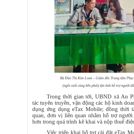
Bà Đào Thị Kim Loan – Giám đốc Trung tâm Phục 
(ngồi cuối cùng bên phải) tận tình hỗ trợ người dâ
Trong thời gian tới, UBND xã An P
tác tuyên truyền, vận động các hộ kinh doan
dụng ứng dụng eTax Mobile; đồng thời t
quan, đơn vị liên quan nhằm hỗ trợ người 
hơn trong quá trình kê khai và nộp thuế điện
Việc triển khai hỗ trợ cài đặt eTax M