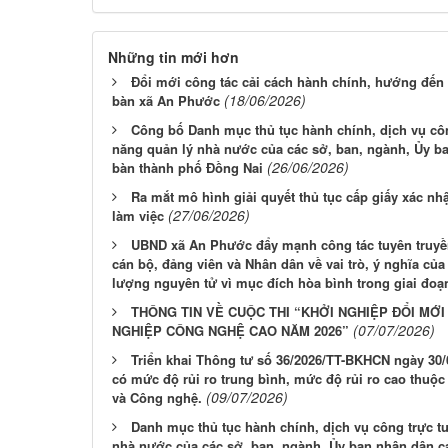
Những tin mới hơn
Đổi mới công tác cải cách hành chính, hướng đến 
(18/06/2026)
bàn xã An Phước
Công bố Danh mục thủ tục hành chính, dịch vụ cô
năng quản lý nhà nước của các sở, ban, ngành, Ủy ba
(26/06/2026)
bàn thành phố Đồng Nai
Ra mắt mô hình giải quyết thủ tục cấp giấy xác n
(27/06/2026)
làm việc
UBND xã An Phước đẩy mạnh công tác tuyên truyề
cán bộ, đảng viên và Nhân dân về vai trò, ý nghĩa của
lượng nguyên tử vì mục đích hòa bình trong giai đoạ
THÔNG TIN VỀ CUỘC THI “KHỞI NGHIỆP ĐỔI MỚ
(07/07/2026)
NGHIỆP CÔNG NGHỆ CAO NĂM 2026”
Triển khai Thông tư số 36/2026/TT-BKHCN ngày 30
có mức độ rủi ro trung bình, mức độ rủi ro cao thuộ
(09/07/2026)
và Công nghệ.
Danh mục thủ tục hành chính, dịch vụ công trực t
nhà nước của các sở, ban, ngành, Ủy ban nhân dân c