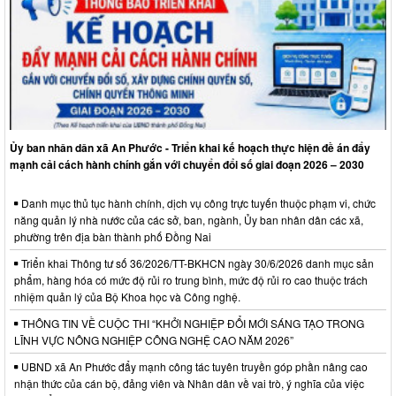
Ủy ban nhân dân xã An Phước - Triển khai kế hoạch thực hiện đề án đẩy
mạnh cải cách hành chính gắn với chuyển đổi số giai đoạn 2026 – 2030
Danh mục thủ tục hành chính, dịch vụ công trực tuyến thuộc phạm vi, chức
năng quản lý nhà nước của các sở, ban, ngành, Ủy ban nhân dân các xã,
phường trên địa bàn thành phố Đồng Nai
Triển khai Thông tư số 36/2026/TT-BKHCN ngày 30/6/2026 danh mục sản
phẩm, hàng hóa có mức độ rủi ro trung bình, mức độ rủi ro cao thuộc trách
nhiệm quản lý của Bộ Khoa học và Công nghệ.
THÔNG TIN VỀ CUỘC THI “KHỞI NGHIỆP ĐỔI MỚI SÁNG TẠO TRONG
LĨNH VỰC NÔNG NGHIỆP CÔNG NGHỆ CAO NĂM 2026”
UBND xã An Phước đẩy mạnh công tác tuyên truyền góp phần nâng cao
nhận thức của cán bộ, đảng viên và Nhân dân về vai trò, ý nghĩa của việc