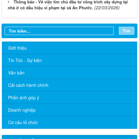
Thông báo - Về việc tìm chủ đầu tư công trình xây dựng tại
(22/03/2026)
nhà ở có dấu hiệu vi phạm tại xã An Phước.
Tìm
Giới thiệu
Tin Tức - Sự kiện
Văn bản
Cải cách hành chính
Lịch làm việc tuần của UBND An Phước từ ngày 01/12/2025
đến ngày 7/12/2025
Phản ánh góp ý
Lịch làm việc tuần của UBND An Phước từ ngày 24/11/2025
Doanh nghiệp
đến ngày 30/11/2025
Cơ cấu tổ chức
Lịch làm việc tuần của UBND An Phước từ ngày 20/10/2025
đến ngày 26/10/2025