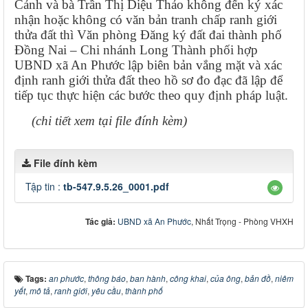
Cảnh và bà Trần Thị Diệu Thảo không đến ký xác
nhận hoặc không có văn bản tranh chấp ranh giới
thửa đất thì Văn phòng Đăng ký đất đai thành phố
Đồng Nai – Chi nhánh Long Thành phối hợp
UBND xã An Phước lập biên bản vắng mặt và xác
định ranh giới thửa đất theo hồ sơ đo đạc đã lập để
tiếp tục thực hiện các bước theo quy định pháp luật.
(chi tiết xem tại file đính kèm)
File đính kèm
Tập tin :
tb-547.9.5.26_0001.pdf
Tác giả:
UBND xã An Phước
, Nhất Trọng - Phòng VHXH
Tags:
an phước
,
thông báo
,
ban hành
,
công khai
,
của ông
,
bản đồ
,
niêm
yết
,
mô tả
,
ranh giới
,
yêu cầu
,
thành phố