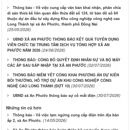
Thông báo - Về việc cung cấp văn bản khai nhận, phân chia
di sản thừa kế liên quan đến thửa đất số 124, tờ bản đồ số 64
thuộc dự án đầu tư xây dựng Khu công nghiệp công nghệ cao
Long Thành tại xã An Phước, thành phố Đồng Nai
(25/05/2026)
UBND XÃ AN PHƯỚC THÔNG BÁO KẾT QUẢ TUYỂN DỤNG
VIÊN CHỨC TẠI TRUNG TÂM DỊCH VỤ TỔNG HỢP XÃ AN
(24/06/2026)
PHƯỚC NĂM 2026
THÔNG BÁO: CÔNG BỐ QUYẾT ĐỊNH NHÂN SỰ VÀ BỘ MÁY
(02/07/2026)
CÁC ẤP SAU SÁP NHẬP TẠI XÃ AN PHƯỚC
THÔNG BÁO NIÊM YẾT CÔNG KHAI PHƯƠNG ÁN DỰ KIẾN
BỒI THƯỜNG, HỖ TRỢ DỰ ÁN KHU CÔNG NGHIỆP CÔNG
(30/07/2026)
NGHỆ CAO LONG THÀNH (ĐỢT 10)
(30/07/2026)
UBND xã An Phước thông báo sự cố mất điện
Những tin cũ hơn
Thông báo - Về việc tạm ngừng cung cấp điện trên địa bàn
(14/05/2026)
ấp 2, xã An Phước.
Xã An Phước thông báo hoàn thiện hồ sơ tuyển dụng viên