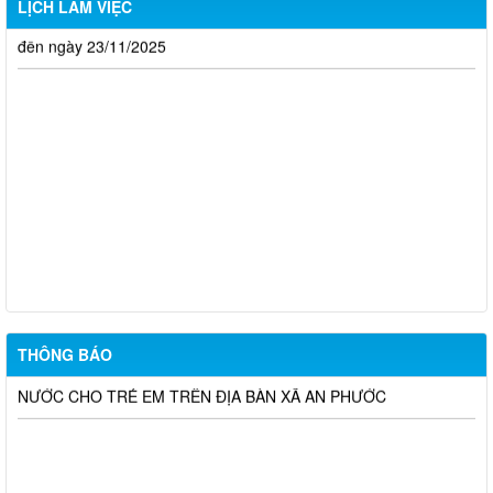
LỊCH LÀM VIỆC
Lịch làm việc tuần của UBND An Phước từ ngày 17/11/2025
đến ngày 23/11/2025
UBND xã An Phước thông báo sự cố mất điện
THÔNG BÁO NIÊM YẾT CÔNG KHAI PHƯƠNG ÁN DỰ KIẾN
BỒI THƯỜNG, HỖ TRỢ DỰ ÁN KHU CÔNG NGHIỆP CÔNG
NGHỆ CAO LONG THÀNH (ĐỢT 10)
UBND XÃ AN PHƯỚC THÔNG BÁO KẾT QUẢ TUYỂN DỤNG
VIÊN CHỨC TẠI TRUNG TÂM DỊCH VỤ TỔNG HỢP XÃ AN
PHƯỚC NĂM 2026
THÔNG BÁO
BÀI TUYÊN TRUYỀN: CHUNG TAY PHÒNG CHỐNG ĐUỐI
NƯỚC CHO TRẺ EM TRÊN ĐỊA BÀN XÃ AN PHƯỚC