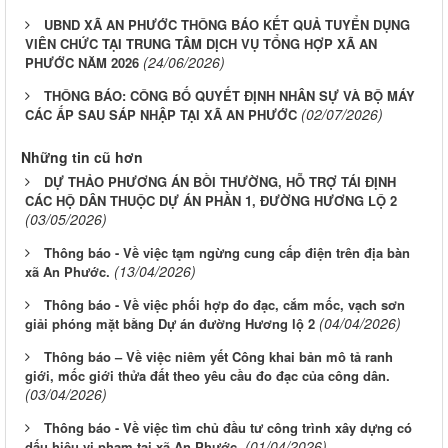
UBND XÃ AN PHƯỚC THÔNG BÁO KẾT QUẢ TUYỂN DỤNG
VIÊN CHỨC TẠI TRUNG TÂM DỊCH VỤ TỔNG HỢP XÃ AN
(24/06/2026)
PHƯỚC NĂM 2026
THÔNG BÁO: CÔNG BỐ QUYẾT ĐỊNH NHÂN SỰ VÀ BỘ MÁY
(02/07/2026)
CÁC ẤP SAU SÁP NHẬP TẠI XÃ AN PHƯỚC
Những tin cũ hơn
DỰ THẢO PHƯƠNG ÁN BỒI THƯỜNG, HỖ TRỢ TÁI ĐỊNH
CÁC HỘ DÂN THUỘC DỰ ÁN PHẦN 1, ĐƯỜNG HƯƠNG LỘ 2
(03/05/2026)
Thông báo - Về việc tạm ngừng cung cấp điện trên địa bàn
(13/04/2026)
xã An Phước.
Thông báo - Về việc phối hợp đo đạc, cắm mốc, vạch sơn
(04/04/2026)
giải phóng mặt bằng Dự án đường Hương lộ 2
Thông báo – Về việc niêm yết Công khai bản mô tả ranh
giới, mốc giới thửa đất theo yêu cầu đo đạc của công dân.
(03/04/2026)
Thông báo - Về việc tìm chủ đầu tư công trình xây dựng có
(01/04/2026)
dấu hiệu vi phạm tại xã An Phước.