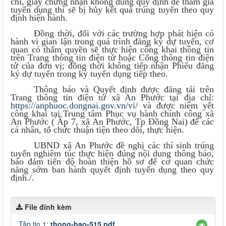
chỉ, giấy chứng nhận không đúng quy định để tham gia
tuyển dụng thì sẽ bị hủy kết quả trúng tuyển theo quy
định hiện hành.
Đồng thời, đối với các trường hợp phát hiện có
hành vi gian lận trong quá trình đăng ký dự tuyển, cơ
quan có thẩm quyền sẽ thực hiện công khai thông tin
trên Trang thông tin điện tử hoặc Cổng thông tin điện
tử của đơn vị; đồng thời không tiếp nhận Phiếu đăng
ký dự tuyển trong kỳ tuyển dụng tiếp theo.
Thông báo và Quyết định được đăng tải trên
Trang thông tin điện tử xã An Phước tại địa chỉ:
https://anphuoc.dongnai.gov.vn/vi/
và được niêm yết
công khai tại Trung tâm Phục vụ hành chính công xã
An Phước ( Ấp 7, xã An Phước, Tp Đồng Nai) để các
cá nhân, tổ chức thuận tiện theo dõi, thực hiện.
UBND xã An Phước đề nghị các thí sinh trúng
tuyển nghiêm túc thực hiện đúng nội dung thông báo,
bảo đảm tiến độ hoàn thiện hồ sơ để cơ quan chức
năng sớm ban hành quyết định tuyển dụng theo quy
định./.
File đính kèm
Tập tin 1:
thong-bao-515.pdf