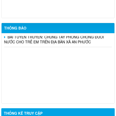
NGHỆ CAO LONG THÀNH (ĐỢT 10)
UBND XÃ AN PHƯỚC THÔNG BÁO KẾT QUẢ TUYỂN DỤNG
VIÊN CHỨC TẠI TRUNG TÂM DỊCH VỤ TỔNG HỢP XÃ AN
PHƯỚC NĂM 2026
THÔNG BÁO
BÀI TUYÊN TRUYỀN: CHUNG TAY PHÒNG CHỐNG ĐUỐI
NƯỚC CHO TRẺ EM TRÊN ĐỊA BÀN XÃ AN PHƯỚC
THỐNG KÊ TRUY CẬP