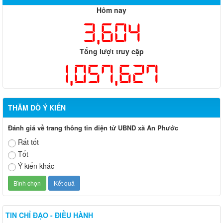
Hôm nay
3,604
Tổng lượt truy cập
1,057,627
THĂM DÒ Ý KIẾN
Đánh giá về trang thông tin điện tử UBND xã An Phước
Rất tốt
Tốt
Ý kiến khác
TIN CHỈ ĐẠO - ĐIỀU HÀNH