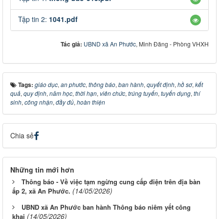
Tập tin 2:
1041.pdf
Tác giả:
UBND xã An Phước
, Minh Đăng - Phòng VHXH
Tags:
giáo dục
,
an phước
,
thông báo
,
ban hành
,
quyết định
,
hồ sơ
,
kết
quả
,
quy định
,
năm học
,
thời hạn
,
viên chức
,
trúng tuyển
,
tuyển dụng
,
thí
sinh
,
công nhận
,
đầy đủ
,
hoàn thiện
Chia sẻ
Những tin mới hơn
Thông báo - Về việc tạm ngừng cung cấp điện trên địa bàn
(14/05/2026)
ấp 2, xã An Phước.
UBND xã An Phước ban hành Thông báo niêm yết công
(14/05/2026)
khai