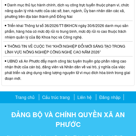
Danh mục thủ tục hành chính, dịch vụ công trực tuyến thuộc phạm vi, chức
năng quản lý nhà nước của các sở, ban, ngành, Ủy ban nhân dân các xã,
phường trên địa bàn thành phố Đồng Nai
Triển khai Thông tư số 36/2026/TT-BKHCN ngày 30/6/2026 danh mục sản
phẩm, hàng hóa có mức độ rủi ro trung bình, mức độ rủi ro cao thuộc trách
nhiệm quản lý của Bộ Khoa học và Công nghệ.
THÔNG TIN VỀ CUỘC THI “KHỞI NGHIỆP ĐỔI MỚI SÁNG TẠO TRONG
LĨNH VỰC NÔNG NGHIỆP CÔNG NGHỆ CAO NĂM 2026”
UBND xã An Phước đẩy mạnh công tác tuyên truyền góp phần nâng cao
nhận thức của cán bộ, đảng viên và Nhân dân về vai trò, ý nghĩa của việc
phát triển và ứng dụng năng lượng nguyên tử vì mục đích hòa bình trong giai
đoạn mới.
Trang chủ
Cấu trúc trang
Liên hệ
Đăng nhập
ĐẢNG BỘ VÀ CHÍNH QUYỀN XÃ AN
PHƯỚC