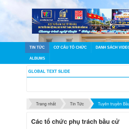
TIN TỨC
CƠ CẤU TỔ CHỨC
DANH SÁCH VIDE
ALBUMS
GLOBAL TEXT SLIDE
Trang nhất
Tin Tức
Tuyên truyền Bầ
Các tổ chức phụ trách bầu cử