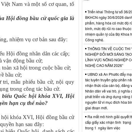
Việt Nam và một số cơ quan, tổ
Triển khai Thông tư số 36/2
BKHCN ngày 30/6/2026 dan
a Hội đồng bầu cử quốc gia là
phẩm, hàng hóa có mức độ rủi
bình, mức độ rủi ro cao thuộc
nhiệm quản lý của Bộ Khoa 
ng, nhiệm vụ cơ bản sau đây:
Công nghệ.
THÔNG TIN VỀ CUỘC THI 
iểu Hội đồng nhân dân các cấp;
NGHIỆP ĐỔI MỚI SÁNG TẠ
LĨNH VỰC NÔNG NGHIỆP 
và vận động bầu cử;
NGHỆ CAO NĂM 2026”
an toàn xã hội trong cuộc bầu cử;
UBND xã An Phước đẩy mạ
 về bầu cử;
tác tuyên truyền góp phần n
tri, mẫu phiếu bầu cử, nội quy
nhận thức của cán bộ, đảng v
ụng trong công tác bầu cử.
Nhân dân về vai trò, ý nghĩa 
 biểu Quốc hội khóa XVI, Hội
phát triển và ứng dụng năng 
nguyên tử vì mục đích hòa bì
uyền hạn cụ thể nào?
giai đoạn mới.
Ra mắt mô hình giải quyết t
 hội khóa XVI, Hội đồng bầu cử
cấp giấy xác nhận tình trạn
, quyền hạn sau đây:
trong 1 ngày làm việc
ại biểu Quốc hội, danh sách các