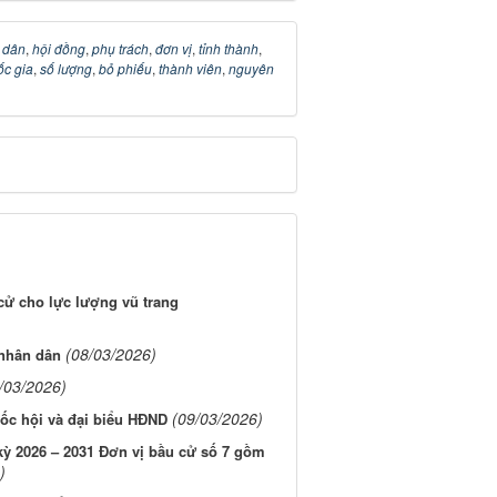
 dân
,
hội đồng
,
phụ trách
,
đơn vị
,
tỉnh thành
,
ốc gia
,
số lượng
,
bỏ phiếu
,
thành viên
,
nguyên
cử cho lực lượng vũ trang
(08/03/2026)
 nhân dân
/03/2026)
(09/03/2026)
ốc hội và đại biểu HĐND
kỳ 2026 – 2031 Đơn vị bầu cử số 7 gồm
)