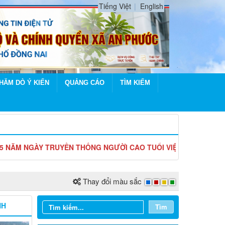
Tiếng Việt
English
HĂM DÒ Ý KIẾN
QUẢNG CÁO
TÌM KIẾM
Y TRUYỀN THỐNG NGƯỜI CAO TUỔI VIỆT NAM (06/6/1941 - 06/6
Thay đổi màu sắc
NH
Tìm