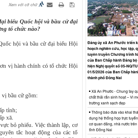
Xem với cỡ chữ
i biểu Quốc hội và bầu cử đại
ng tổ chức nào?
Đảng ủy xã An Phước triển k
uốc hội và bầu cử đại biểu Hội
hoạch nghiên cứu, học tập, qu
tuyên truyền Chương trình 
của Ban Chấp hành Đảng bộ 
đơn vị hành chính có tổ chức Hội
hiện Nghị quyết số 05-NQ/TU
01/5/2026 của Ban Chấp hàn
thành phố Đồng Nai
Xã An Phước - Chung tay qu
n vị bầu cử gồm:
chất thải rắn sinh hoạt – Vì m
trường xanh sạch đẹp
ấp tỉnh;
Thông báo đưa vào khai thá
ấp xã.
dụng hệ thống họp trực tuyến
cơ quan đảng, nhà nước trên
vực bỏ phiếu. Việc thành lập, cơ
tỉnh Đồng Nai
guyên tắc hoạt động của các tổ