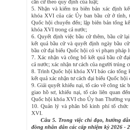
căn cứ theo quy định của luật;
5. Nhận và kiểm tra biên bản xác định kế
khóa XVI của các Ủy ban bầu cử ở tỉnh, 
Quốc hội chuyển đến; lập biên bản tổng kế
khóa XVI trong cả nước;
6. Quyết định việc bầu cử thêm, bầu cử lạ
kết quả bầu cử và quyết định ngày bầu cử
bầu cử đại biểu Quốc hội có vi phạm pháp 
7. Xác nhận và công bố kết quả bầu cử đạ
cả nước; xác nhận tư cách của người trúng 
8. Trình Quốc hội khóa XVI báo cáo tổng k
kết quả xác nhận tư cách đại biểu Quốc hội
9. Giải quyết khiếu nại, tố cáo về công tác
giao hồ sơ, khiếu nại, tố cáo liên quan đ
Quốc hội khóa XVI cho Ủy ban Thường vụ
10. Quản lý và phân bổ kinh phí tổ chức
XVI.
Câu 5. Trong việc chỉ đạo, hướng dẫn 
đồng nhân dân các cấp nhiệm kỳ 2026 - 2