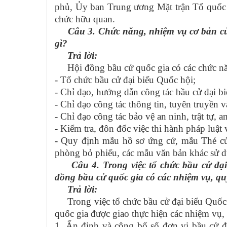
phủ, Ủy ban Trung ương Mặt trận Tổ quốc 
chức hữu quan.
Câu 3. Chức năng, nhiệm vụ cơ bản củ
gì?
Trả lời:
Hội đồng bầu cử quốc gia có các chức nă
- Tổ chức bầu cử đại biểu Quốc hội;
- Chỉ đạo, hướng dẫn công tác bầu cử đại b
- Chỉ đạo công tác thông tin, tuyên truyền 
- Chỉ đạo công tác bảo vệ an ninh, trật tự, 
- Kiểm tra, đôn đốc việc thi hành pháp luật
- Quy định mẫu hồ sơ ứng cử, mẫu Thẻ cử 
phòng bỏ phiếu, các mẫu văn bản khác sử d
Câu 4. Trong việc tổ chức bầu cử đại
đồng bầu cử quốc gia có các nhiệm vụ, q
Trả lời:
Trong việc tổ chức bầu cử đại biểu Quốc
quốc gia được giao thực hiện các nhiệm vụ
1. Ấn định và công bố số đơn vị bầu cử đ