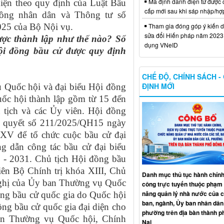
Mã định danh điện tử được 
hiện theo quy định của Luật Bầu
cấp mới sau khi sáp nhập/hợ
đồng nhân dân và Thông tư số
Tham gia đóng góp ý kiến d
25 của Bộ Nội vụ.
sửa đổi Hiến pháp năm 2023 
ược thành lập như thế nào? Số
dụng VNeID
Hội đồng bầu cử được quy định
CHẾ ĐỘ, CHÍNH SÁCH -
ĐỊNH MỚI
Quốc hội và đại biểu Hội đồng
ốc hội thành lập gồm từ 15 đến
 tịch và các Ủy viên. Hội đồng
ị quyết số 211/2025/QH15 ngày
XV để tổ chức cuộc bầu cử đại
g dẫn công tác bầu cử đại biểu
 - 2031. Chủ tịch Hội đồng bầu
ên Bộ Chính trị khóa XIII, Chủ
Danh mục thủ tục hành chính
nghị của Ủy ban Thường vụ Quốc
công trực tuyến thuộc phạm 
năng quản lý nhà nước của c
ồng bầu cử quốc gia do Quốc hội
ban, ngành, Ủy ban nhân dân
ồng bầu cử quốc gia đại diện cho
phường trên địa bàn thành 
an Thường vụ Quốc hội, Chính
Nai