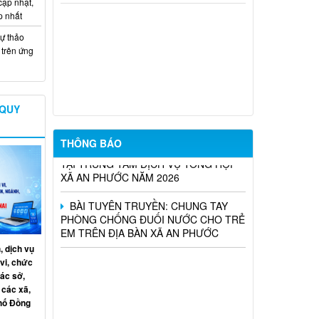
cập nhật,
mất điện
p nhất
THÔNG BÁO NIÊM YẾT CÔNG KHAI
ự thảo
PHƯƠNG ÁN DỰ KIẾN BỒI THƯỜNG,
trên ứng
HỖ TRỢ DỰ ÁN KHU CÔNG NGHIỆP
CÔNG NGHỆ CAO LONG THÀNH (ĐỢT
10)
 QUY
UBND XÃ AN PHƯỚC THÔNG BÁO
KẾT QUẢ TUYỂN DỤNG VIÊN CHỨC
THÔNG BÁO
TẠI TRUNG TÂM DỊCH VỤ TỔNG HỢP
XÃ AN PHƯỚC NĂM 2026
BÀI TUYÊN TRUYỀN: CHUNG TAY
PHÒNG CHỐNG ĐUỐI NƯỚC CHO TRẺ
EM TRÊN ĐỊA BÀN XÃ AN PHƯỚC
, dịch vụ
vi, chức
ác sở,
 các xã,
phố Đồng