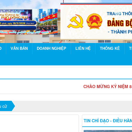
O
VĂN BẢN
DOANH NGHIỆP
LIÊN HỆ
THỐNG KÊ
T
CHÀO MỪNG KỶ NIỆM 85 NĂM NGÀ
u cử
TIN CHỈ ĐẠO - ĐIỀU HÀ