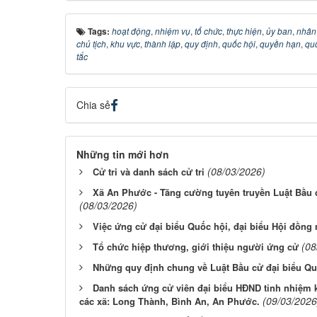
Tags:
hoạt động
,
nhiệm vụ
,
tổ chức
,
thực hiện
,
ủy ban
,
nhân
chủ tịch
,
khu vực
,
thành lập
,
quy định
,
quốc hội
,
quyền hạn
,
qu
tắc
Chia sẻ
Những tin mới hơn
(08/03/2026)
Cử tri và danh sách cử tri
Xã An Phước - Tăng cường tuyên truyền Luật Bầu 
(08/03/2026)
Việc ứng cử đại biểu Quốc hội, đại biểu Hội đồng
(08
Tổ chức hiệp thương, giới thiệu người ứng cử
Những quy định chung về Luật Bầu cử đại biểu Qu
Danh sách ứng cử viên đại biểu HĐND tỉnh nhiệm 
(09/03/2026
các xã: Long Thành, Bình An, An Phước.