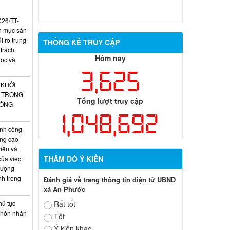
026/TT-
h mục sản
 ro trung
THỐNG KÊ TRUY CẬP
 trách
Hôm nay
học và
3,625
“KHỞI
O TRONG
Tổng lượt truy cập
CÔNG
1,048,692
nh công
âng cao
iên và
THĂM DÒ Ý KIẾN
của việc
lượng
nh trong
Đánh giá về trang thông tin điện tử UBND
xã An Phước
hủ tục
Rất tốt
g hôn nhân
Tốt
Ý kiến khác