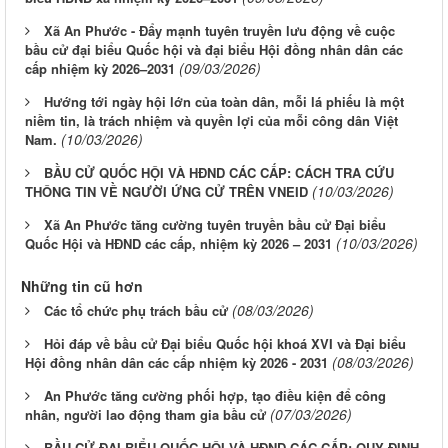
Xã An Phước - Đẩy mạnh tuyên truyền lưu động về cuộc
bầu cử đại biểu Quốc hội và đại biểu Hội đồng nhân dân các
(09/03/2026)
cấp nhiệm kỳ 2026–2031
Hướng tới ngày hội lớn của toàn dân, mỗi lá phiếu là một
niềm tin, là trách nhiệm và quyền lợi của mỗi công dân Việt
(10/03/2026)
Nam.
BẦU CỬ QUỐC HỘI VÀ HĐND CÁC CẤP: CÁCH TRA CỨU
(10/03/2026)
THÔNG TIN VỀ NGƯỜI ỨNG CỬ TRÊN VNEID
Xã An Phước tăng cường tuyên truyền bầu cử Đại biểu
(10/03/2026)
Quốc Hội và HĐND các cấp, nhiệm kỳ 2026 – 2031
Những tin cũ hơn
(08/03/2026)
Các tổ chức phụ trách bầu cử
Hỏi đáp về bầu cử Đại biểu Quốc hội khoá XVI và Đại biểu
(08/03/2026)
Hội đồng nhân dân các cấp nhiệm kỳ 2026 - 2031
An Phước tăng cường phối hợp, tạo điều kiện để công
(07/03/2026)
nhân, người lao động tham gia bầu cử
BẦU CỬ ĐẠI BIỂU QUỐC HỘI VÀ HĐND CÁC CẤP: QUY ĐỊNH