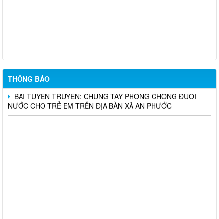
THÔNG BÁO NIÊM YẾT CÔNG KHAI PHƯƠNG ÁN DỰ KIẾN
BỒI THƯỜNG, HỖ TRỢ DỰ ÁN KHU CÔNG NGHIỆP CÔNG
NGHỆ CAO LONG THÀNH (ĐỢT 10)
UBND XÃ AN PHƯỚC THÔNG BÁO KẾT QUẢ TUYỂN DỤNG
VIÊN CHỨC TẠI TRUNG TÂM DỊCH VỤ TỔNG HỢP XÃ AN
PHƯỚC NĂM 2026
THÔNG BÁO
BÀI TUYÊN TRUYỀN: CHUNG TAY PHÒNG CHỐNG ĐUỐI
NƯỚC CHO TRẺ EM TRÊN ĐỊA BÀN XÃ AN PHƯỚC