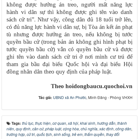
không được hưởng án treo, người mất năng lực
hành vi dân sự thì không được ghi tên vào danh
sách cử tri”. Như vậy, công dân đủ 18 tuổi trở lên,
có đủ năng lực hành vi dân sự, bị Tòa án kết án phạt
tù nhưng được hưởng án treo, nếu không bị tước
quyền bầu cử (trong bản án không ghi hình phạt bị
tước quyền bầu cử) vẫn có quyền bầu cử và được
ghi tên vào danh sách cử tri ở nơi mình cư trú để
tham gia bầu đại biểu Quốc hội và đại biểu Hội
đồng nhân dân theo quy định của pháp luật.
Theo hoidongbaucu.quochoi.vn
Tác giả:
UBND xã An Phước
, Minh Đăng - Phòng VHXH
Tags:
thủ tục
,
thực hiện
,
cơ quan
,
xã hội
,
khai sinh
,
hướng dẫn
,
thành
niên
,
quy định
,
căn cứ
,
pháp luật
,
cộng hòa
,
chủ nghĩa
,
xác định
,
công dân
,
trường hợp
,
cử tri
,
quốc tịch
,
sinh sống
,
trẻ em
,
thẩm quyền
,
thay đổi