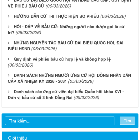
(06/03/2026)
VỀ PHIẾU BẦU CỬ
(06/03/2026)
HƯỚNG DẪN CỬ TRI THỰC HIỆN BỎ PHIẾU
HỎI - ĐÁP VỀ BẦU CỬ: Những người nào được gọi là cử
(06/03/2026)
tri?
NHỮNG NGUYÊN TẮC BẦU CỬ ĐẠI BIỂU QUỐC HỘI, ĐẠI
(06/03/2026)
BIỂU HĐND
Quy định về phiếu bầu cử hợp lệ và không hợp lệ
(06/03/2026)
DANH SÁCH NHỮNG NGƯỜI ỨNG CỬ HỘI ĐỒNG NHÂN DÂN
(05/03/2026)
CẤP XÃ NHIỆM KỲ 2026 - 2031
Danh sách các ứng cử viên đại biểu Quốc hội khóa XVI -
(05/03/2026)
Đơn vị bầu cử số 3 tỉnh Đồng Nai
Tìm
Giới thiệu