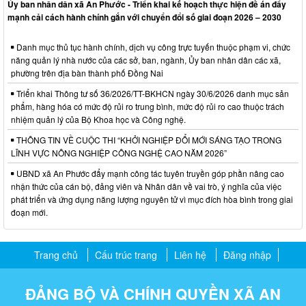
Ủy ban nhân dân xã An Phước - Triển khai kế hoạch thực hiện đề án đẩy
mạnh cải cách hành chính gắn với chuyển đổi số giai đoạn 2026 – 2030
Danh mục thủ tục hành chính, dịch vụ công trực tuyến thuộc phạm vi, chức
năng quản lý nhà nước của các sở, ban, ngành, Ủy ban nhân dân các xã,
phường trên địa bàn thành phố Đồng Nai
Triển khai Thông tư số 36/2026/TT-BKHCN ngày 30/6/2026 danh mục sản
phẩm, hàng hóa có mức độ rủi ro trung bình, mức độ rủi ro cao thuộc trách
nhiệm quản lý của Bộ Khoa học và Công nghệ.
THÔNG TIN VỀ CUỘC THI “KHỞI NGHIỆP ĐỔI MỚI SÁNG TẠO TRONG
LĨNH VỰC NÔNG NGHIỆP CÔNG NGHỆ CAO NĂM 2026”
UBND xã An Phước đẩy mạnh công tác tuyên truyền góp phần nâng cao
nhận thức của cán bộ, đảng viên và Nhân dân về vai trò, ý nghĩa của việc
phát triển và ứng dụng năng lượng nguyên tử vì mục đích hòa bình trong giai
đoạn mới.
Trang chủ
Cấu trúc trang
Liên hệ
Đăng nhập
ĐẢNG BỘ VÀ CHÍNH QUYỀN XÃ AN