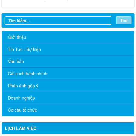
Tìm
Giới thiệu
Tin Tức - Sự kiện
Văn bản
Cải cách hành chính
Phản ánh góp ý
Doanh nghiệp
Lịch làm việc tuần của UBND An Phước từ ngày 01/12/2025
đến ngày 7/12/2025
Cơ cấu tổ chức
Lịch làm việc tuần của UBND An Phước từ ngày 24/11/2025
đến ngày 30/11/2025
LỊCH LÀM VIỆC