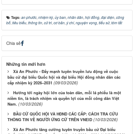
Tags:
an phước
,
nhiệm kỳ
,
ủy ban
,
nhân dân
,
hội đồng
,
đại diện
,
công
bố
,
tiêu biểu
,
thông tin
,
cử tri
,
cơ bản
,
ý chí
,
nguyện vọng
,
tiểu sử
,
tóm tắt
Chia sẻ
Những tin mới hơn
Xã An Phước - Đẩy mạnh tuyên truyền lưu động về cuộc
bầu cử đại biểu Quốc hội và đại biểu Hội đồng nhân dân các
(09/03/2026)
cấp nhiệm kỳ 2026–2031
Hướng tới ngày hội lớn của toàn dân, mỗi lá phiếu là một
niềm tin, là trách nhiệm và quyền lợi của mỗi công dân Việt
(10/03/2026)
Nam.
BẦU CỬ QUỐC HỘI VÀ HĐND CÁC CẤP: CÁCH TRA CỨU
(10/03/2026)
THÔNG TIN VỀ NGƯỜI ỨNG CỬ TRÊN VNEID
Xã An Phước tăng cường tuyên truyền bầu cử Đại biểu