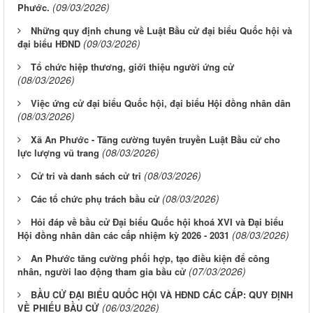
(09/03/2026)
Phước.
Những quy định chung về Luật Bầu cử đại biểu Quốc hội và
(09/03/2026)
đại biểu HĐND
Tổ chức hiệp thương, giới thiệu người ứng cử
(08/03/2026)
Việc ứng cử đại biểu Quốc hội, đại biểu Hội đồng nhân dân
(08/03/2026)
Xã An Phước - Tăng cường tuyên truyền Luật Bầu cử cho
(08/03/2026)
lực lượng vũ trang
(08/03/2026)
Cử tri và danh sách cử tri
(08/03/2026)
Các tổ chức phụ trách bầu cử
Hỏi đáp về bầu cử Đại biểu Quốc hội khoá XVI và Đại biểu
(08/03/2026)
Hội đồng nhân dân các cấp nhiệm kỳ 2026 - 2031
An Phước tăng cường phối hợp, tạo điều kiện để công
(07/03/2026)
nhân, người lao động tham gia bầu cử
BẦU CỬ ĐẠI BIỂU QUỐC HỘI VÀ HĐND CÁC CẤP: QUY ĐỊNH
(06/03/2026)
VỀ PHIẾU BẦU CỬ