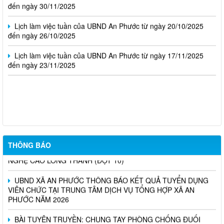
Lịch làm việc tuần của UBND An Phước từ ngày 20/10/2025
đến ngày 26/10/2025
Lịch làm việc tuần của UBND An Phước từ ngày 17/11/2025
đến ngày 23/11/2025
UBND xã An Phước thông báo sự cố mất điện
THÔNG BÁO NIÊM YẾT CÔNG KHAI PHƯƠNG ÁN DỰ KIẾN
BỒI THƯỜNG, HỖ TRỢ DỰ ÁN KHU CÔNG NGHIỆP CÔNG
NGHỆ CAO LONG THÀNH (ĐỢT 10)
THÔNG BÁO
UBND XÃ AN PHƯỚC THÔNG BÁO KẾT QUẢ TUYỂN DỤNG
VIÊN CHỨC TẠI TRUNG TÂM DỊCH VỤ TỔNG HỢP XÃ AN
PHƯỚC NĂM 2026
BÀI TUYÊN TRUYỀN: CHUNG TAY PHÒNG CHỐNG ĐUỐI
NƯỚC CHO TRẺ EM TRÊN ĐỊA BÀN XÃ AN PHƯỚC