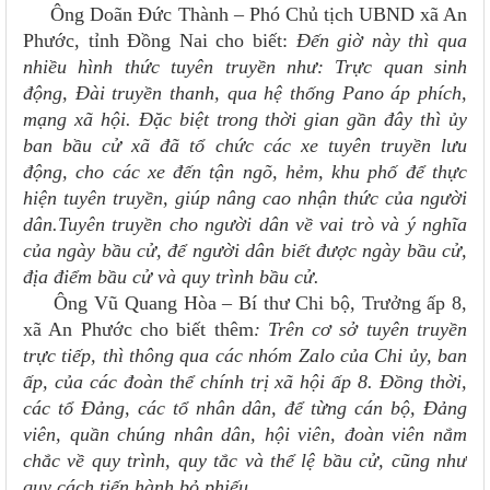
Ông Doãn Đức Thành – Phó Chủ tịch UBND xã An
Phước, tỉnh Đồng Nai cho biết:
Đến giờ này thì qua
nhiều hình thức tuyên truyền như: Trực quan sinh
động, Đài truyền thanh, qua hệ thống Pano áp phích,
mạng xã hội. Đặc biệt trong thời gian gần đây thì ủy
ban bầu cử xã đã tổ chức các xe tuyên truyền lưu
động, cho các xe đến tận ngõ, hẻm, khu phố để thực
hiện tuyên truyền, giúp nâng cao nhận thức của người
dân.Tuyên truyền cho người dân về vai trò và ý nghĩa
của ngày bầu cử, để người dân biết được ngày bầu cử,
địa điểm bầu cử và quy trình bầu cử.
Ông Vũ Quang Hòa – Bí thư Chi bộ, Trưởng ấp 8,
xã An Phước cho biết thêm
: Trên cơ sở tuyên truyền
trực tiếp, thì thông qua các nhóm Zalo của Chi ủy, ban
ấp, của các đoàn thể chính trị xã hội ấp 8. Đồng thời,
các tổ Đảng, các tổ nhân dân, để từng cán bộ, Đảng
viên, quần chúng nhân dân, hội viên, đoàn viên nắm
chắc về quy trình, quy tắc và thể lệ bầu cử, cũng như
quy cách tiến hành bỏ phiếu.