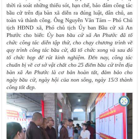
thời rà soát những thiếu sót, hạn chế, bảo đảm công tác
bầu cử trên địa bàn xã diễn ra đúng luật, dân chủ, an
toàn và thành công. Ông Nguyễn Văn Tám – Phó Chủ
tịch HĐND xã, Phó chủ tịch Ủy ban Bầu cử xã An
Phước cho biết:
Ủy ban bầu cử xã An Phước đã tổ
chức công tác diễn tập thử, cho chạy chương trình về
quy trình công tác bầu cử, đã tổ chức xong và sau đó
tổ chức họp để rút kinh nghiệm. Đến nay, công tác
chuẩn bị về cơ sở vật chất cho 25 điểm bầu cử trên địa
bàn xã An Phước là cơ bản hoàn tất, đảm bảo cho
ngày bầu cử, ngày hội của non sông, ngày 15/3 thành
công tốt đẹp.