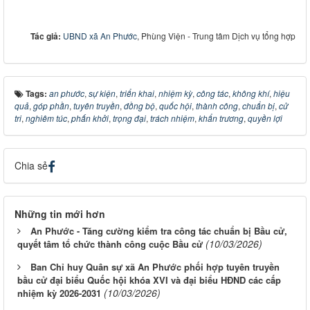
Tác giả:
UBND xã An Phước
, Phùng Viện - Trung tâm Dịch vụ tổng hợp
Tags:
an phước
,
sự kiện
,
triển khai
,
nhiệm kỳ
,
công tác
,
không khí
,
hiệu
quả
,
góp phần
,
tuyên truyền
,
đồng bộ
,
quốc hội
,
thành công
,
chuẩn bị
,
cử
tri
,
nghiêm túc
,
phấn khởi
,
trọng đại
,
trách nhiệm
,
khẩn trương
,
quyền lợi
Chia sẻ
Những tin mới hơn
An Phước - Tăng cường kiểm tra công tác chuẩn bị Bầu cử,
(10/03/2026)
quyết tâm tổ chức thành công cuộc Bầu cử
Ban Chỉ huy Quân sự xã An Phước phối hợp tuyên truyền
bầu cử đại biểu Quốc hội khóa XVI và đại biểu HĐND các cấp
(10/03/2026)
nhiệm kỳ 2026-2031