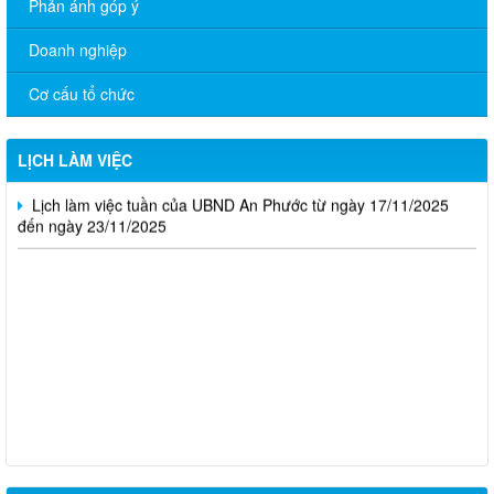
Phản ánh góp ý
đến ngày 7/12/2025
Doanh nghiệp
Lịch làm việc tuần của UBND An Phước từ ngày 24/11/2025
đến ngày 30/11/2025
Cơ cấu tổ chức
Lịch làm việc tuần của UBND An Phước từ ngày 20/10/2025
đến ngày 26/10/2025
LỊCH LÀM VIỆC
Lịch làm việc tuần của UBND An Phước từ ngày 17/11/2025
đến ngày 23/11/2025
UBND xã An Phước thông báo sự cố mất điện
THÔNG BÁO NIÊM YẾT CÔNG KHAI PHƯƠNG ÁN DỰ KIẾN
BỒI THƯỜNG, HỖ TRỢ DỰ ÁN KHU CÔNG NGHIỆP CÔNG
NGHỆ CAO LONG THÀNH (ĐỢT 10)
UBND XÃ AN PHƯỚC THÔNG BÁO KẾT QUẢ TUYỂN DỤNG
VIÊN CHỨC TẠI TRUNG TÂM DỊCH VỤ TỔNG HỢP XÃ AN