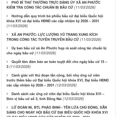
PHÓ BÍ THƯ THƯỜNG TRỰC ĐẢNG ỦY XÃ AN PHƯỚC
(11/03/2026)
KIỂM TRA CÔNG TÁC CHUẨN BỊ BẦU CỬ
Hướng dẫn quy trình bỏ phiếu bầu cử đại biểu Quốc hội
khóa XVI và đại biểu HĐND các cấp nhiệm kỳ 2026 – 2031
(11/03/2026)
XÃ AN PHƯỚC: LỰC LƯỢNG VŨ TRANG XUNG KÍCH
(11/03/2026)
TRONG CÔNG TÁC TUYÊN TRUYỀN BẦU CỬ
Ủy ban bầu cử xã An Phước họp rà soát công tác chuẩn bị
(11/03/2026)
cho ngày bầu cử
Quyết tâm đảm bảo an toàn tuyệt đối cho ngày bầu cử 15 –
(11/03/2026)
3
Cảnh giác với thủ đoạn tấn công, bôi nhọ ứng cử viên
trước thềm bầu cử Đại biểu Quốc hội khóa XVI, Đại biểu HĐND
(12/03/2026)
các cấp nhiệm kỳ 2026 – 2031
Danh sách các ứng cử viên đại biểu Quốc hội khóa XVI –
(12/03/2026)
Đơn vị bầu cử số 3, tỉnh Đồng Nai
LỮ ĐOÀN 96, BTL PHÁO BINH - TÊN LỬA CHỦ ĐỘNG, SẴN
SÀNG CHO NGÀY HỘI BẦU CỬ ĐẠI BIỂU QUỐC HỘI KHÓA XVI