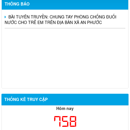
PHƯỚC NĂM 2026
THÔNG BÁO
BÀI TUYÊN TRUYỀN: CHUNG TAY PHÒNG CHỐNG ĐUỐI
NƯỚC CHO TRẺ EM TRÊN ĐỊA BÀN XÃ AN PHƯỚC
THỐNG KÊ TRUY CẬP
Hôm nay
758