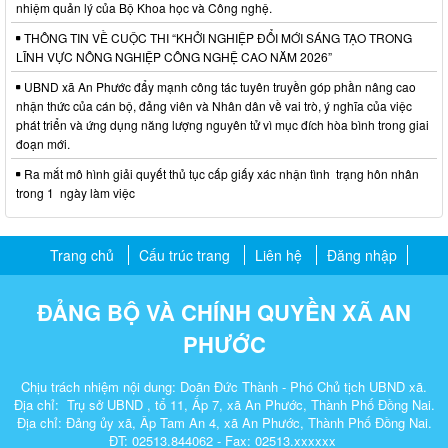
nhiệm quản lý của Bộ Khoa học và Công nghệ.
THÔNG TIN VỀ CUỘC THI “KHỞI NGHIỆP ĐỔI MỚI SÁNG TẠO TRONG
LĨNH VỰC NÔNG NGHIỆP CÔNG NGHỆ CAO NĂM 2026”
UBND xã An Phước đẩy mạnh công tác tuyên truyền góp phần nâng cao
nhận thức của cán bộ, đảng viên và Nhân dân về vai trò, ý nghĩa của việc
phát triển và ứng dụng năng lượng nguyên tử vì mục đích hòa bình trong giai
đoạn mới.
Ra mắt mô hình giải quyết thủ tục cấp giấy xác nhận tình trạng hôn nhân
trong 1 ngày làm việc
Trang chủ
Cấu trúc trang
Liên hệ
Đăng nhập
ĐẢNG BỘ VÀ CHÍNH QUYỀN XÃ AN
PHƯỚC
Chịu trách nhiệm nội dung: Doãn Đức Thành - Phó Chủ tịch UBND xã.
Địa chỉ: Trụ sở UBND , tổ 11, Ấp 7, xã An Phước, Thành Phố Đồng Nai.
Địa chỉ: Đảng ủy xã, Âp Tam An 4, xã An Phước, Thành Phố Đồng Nai.
ĐT: 02513.844062 - Fax: 02513.xxxxxx