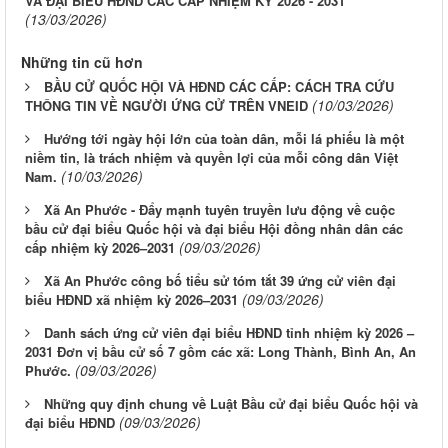
VÀ ĐẠI BIỂU HĐND CÁC CẤP NHIỆM KỲ 2026 - 2031
(13/03/2026)
Những tin cũ hơn
BẦU CỬ QUỐC HỘI VÀ HĐND CÁC CẤP: CÁCH TRA CỨU
(10/03/2026)
THÔNG TIN VỀ NGƯỜI ỨNG CỬ TRÊN VNEID
Hướng tới ngày hội lớn của toàn dân, mỗi lá phiếu là một
niềm tin, là trách nhiệm và quyền lợi của mỗi công dân Việt
(10/03/2026)
Nam.
Xã An Phước - Đẩy mạnh tuyên truyền lưu động về cuộc
bầu cử đại biểu Quốc hội và đại biểu Hội đồng nhân dân các
(09/03/2026)
cấp nhiệm kỳ 2026–2031
Xã An Phước công bố tiểu sử tóm tắt 39 ứng cử viên đại
(09/03/2026)
biểu HĐND xã nhiệm kỳ 2026–2031
Danh sách ứng cử viên đại biểu HĐND tỉnh nhiệm kỳ 2026 –
2031 Đơn vị bầu cử số 7 gồm các xã: Long Thành, Bình An, An
(09/03/2026)
Phước.
Những quy định chung về Luật Bầu cử đại biểu Quốc hội và
(09/03/2026)
đại biểu HĐND