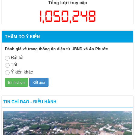
Tổng lượt truy cập
1,050,248
THĂM DÒ Ý KIẾN
Đánh giá về trang thông tin điện tử UBND xã An Phước
Rất tốt
Tốt
Ý kiến khác
TIN CHỈ ĐẠO - ĐIỀU HÀNH