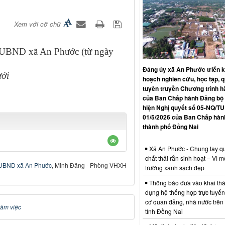
Xem với cỡ chữ
a UBND xã An Phước (từ ngày
Đảng ủy xã An Phước triển k
ưới
hoạch nghiên cứu, học tập, qu
tuyên truyền Chương trình 
của Ban Chấp hành Đảng bộ 
hiện Nghị quyết số 05-NQ/TU
01/5/2026 của Ban Chấp hàn
thành phố Đồng Nai
Xã An Phước - Chung tay qu
chất thải rắn sinh hoạt – Vì m
UBND xã An Phước
, Minh Đăng - Phòng VHXH
trường xanh sạch đẹp
Thông báo đưa vào khai thá
dụng hệ thống họp trực tuyến
cơ quan đảng, nhà nước trên
làm việc
tỉnh Đồng Nai