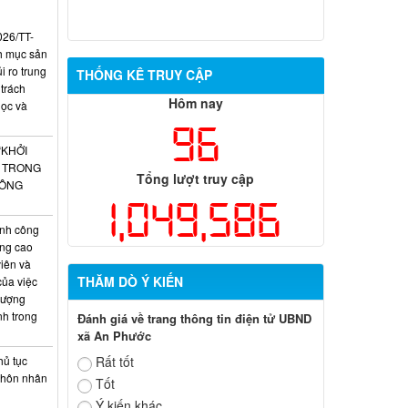
026/TT-
h mục sản
 ro trung
THỐNG KÊ TRUY CẬP
 trách
Hôm nay
học và
96
“KHỞI
O TRONG
Tổng lượt truy cập
CÔNG
1,049,586
nh công
âng cao
iên và
THĂM DÒ Ý KIẾN
của việc
lượng
nh trong
Đánh giá về trang thông tin điện tử UBND
xã An Phước
hủ tục
Rất tốt
g hôn nhân
Tốt
Ý kiến khác