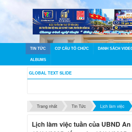
TIN TỨC
CƠ CẤU TỔ CHỨC
DANH SÁCH VIDE
ALBUMS
GLOBAL TEXT SLIDE
Trang nhất
Tin Tức
Lịch làm việc
Lịch làm việc tuần của UBND An