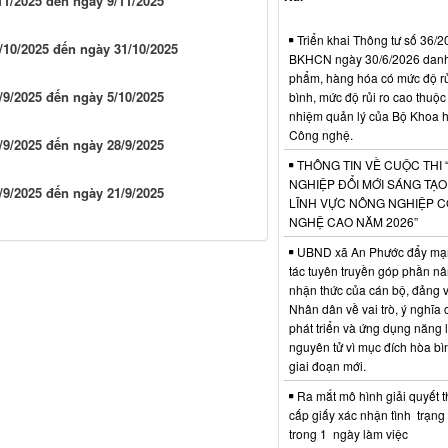
1/2025 đến ngày 9/11/2025
Triển khai Thông tư số 36/2
10/2025 đến ngày 31/10/2025
BKHCN ngày 30/6/2026 dan
phẩm, hàng hóa có mức độ rủi
9/2025 đến ngày 5/10/2025
bình, mức độ rủi ro cao thuộc
nhiệm quản lý của Bộ Khoa 
Công nghệ.
9/2025 đến ngày 28/9/2025
THÔNG TIN VỀ CUỘC THI 
NGHIỆP ĐỔI MỚI SÁNG TẠ
9/2025 đến ngày 21/9/2025
LĨNH VỰC NÔNG NGHIỆP 
NGHỆ CAO NĂM 2026”
UBND xã An Phước đẩy mạ
tác tuyên truyền góp phần n
nhận thức của cán bộ, đảng v
Nhân dân về vai trò, ý nghĩa 
phát triển và ứng dụng năng 
nguyên tử vì mục đích hòa bì
giai đoạn mới.
Ra mắt mô hình giải quyết t
cấp giấy xác nhận tình trạn
trong 1 ngày làm việc