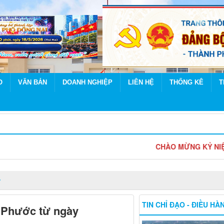
O
VĂN BẢN
DOANH NGHIỆP
LIÊN HỆ
THỐNG KÊ
T
CHÀO MỪNG KỶ NIỆM 85 NĂ
TIN CHỈ ĐẠO - ĐIỀU HÀ
 Phước từ ngày