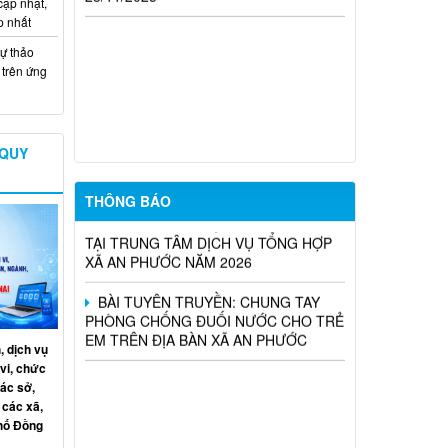
cập nhật,
UBND xã An Phước thông báo sự cố
p nhất
mất điện
ự thảo
THÔNG BÁO NIÊM YẾT CÔNG KHAI
trên ứng
PHƯƠNG ÁN DỰ KIẾN BỒI THƯỜNG,
HỖ TRỢ DỰ ÁN KHU CÔNG NGHIỆP
CÔNG NGHỆ CAO LONG THÀNH (ĐỢT
10)
 QUY
UBND XÃ AN PHƯỚC THÔNG BÁO
THÔNG BÁO
KẾT QUẢ TUYỂN DỤNG VIÊN CHỨC
TẠI TRUNG TÂM DỊCH VỤ TỔNG HỢP
XÃ AN PHƯỚC NĂM 2026
BÀI TUYÊN TRUYỀN: CHUNG TAY
PHÒNG CHỐNG ĐUỐI NƯỚC CHO TRẺ
EM TRÊN ĐỊA BÀN XÃ AN PHƯỚC
, dịch vụ
vi, chức
ác sở,
 các xã,
phố Đồng