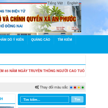
Tiếng Việt
English
HĂM DÒ Ý KIẾN
QUẢNG CÁO
TÌM KIẾM
M NGÀY TRUYỀN THỐNG NGƯỜI CAO TUỔI VIỆT NAM (06/6/1941 -
Thay đổi màu sắc
NH
Tìm