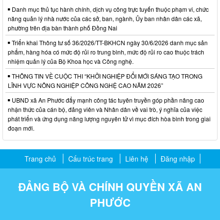
Danh mục thủ tục hành chính, dịch vụ công trực tuyến thuộc phạm vi, chức
năng quản lý nhà nước của các sở, ban, ngành, Ủy ban nhân dân các xã,
phường trên địa bàn thành phố Đồng Nai
Triển khai Thông tư số 36/2026/TT-BKHCN ngày 30/6/2026 danh mục sản
phẩm, hàng hóa có mức độ rủi ro trung bình, mức độ rủi ro cao thuộc trách
nhiệm quản lý của Bộ Khoa học và Công nghệ.
THÔNG TIN VỀ CUỘC THI “KHỞI NGHIỆP ĐỔI MỚI SÁNG TẠO TRONG
LĨNH VỰC NÔNG NGHIỆP CÔNG NGHỆ CAO NĂM 2026”
UBND xã An Phước đẩy mạnh công tác tuyên truyền góp phần nâng cao
nhận thức của cán bộ, đảng viên và Nhân dân về vai trò, ý nghĩa của việc
phát triển và ứng dụng năng lượng nguyên tử vì mục đích hòa bình trong giai
đoạn mới.
Trang chủ
Cấu trúc trang
Liên hệ
Đăng nhập
ĐẢNG BỘ VÀ CHÍNH QUYỀN XÃ AN
PHƯỚC