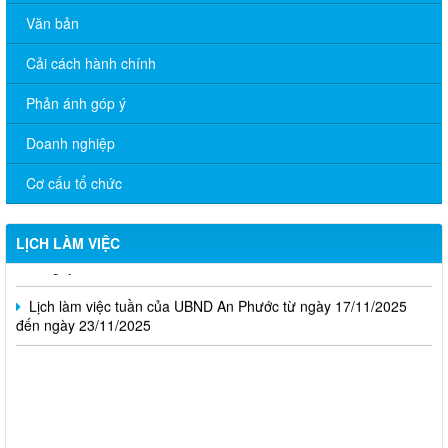
Văn bản
Cải cách hành chính
Phản ánh góp ý
Lịch làm việc tuần của UBND An Phước từ ngày 01/12/2025
đến ngày 7/12/2025
Doanh nghiệp
Lịch làm việc tuần của UBND An Phước từ ngày 24/11/2025
Cơ cấu tổ chức
đến ngày 30/11/2025
Lịch làm việc tuần của UBND An Phước từ ngày 20/10/2025
LỊCH LÀM VIỆC
đến ngày 26/10/2025
Lịch làm việc tuần của UBND An Phước từ ngày 17/11/2025
đến ngày 23/11/2025
UBND xã An Phước thông báo sự cố mất điện