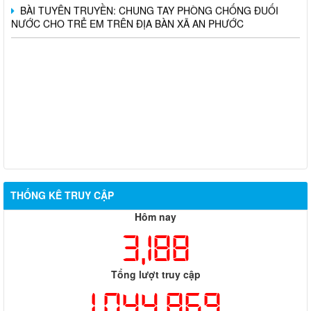
BÀI TUYÊN TRUYỀN: CHUNG TAY PHÒNG CHỐNG ĐUỐI
NƯỚC CHO TRẺ EM TRÊN ĐỊA BÀN XÃ AN PHƯỚC
THỐNG KÊ TRUY CẬP
Hôm nay
3,188
Tổng lượt truy cập
1,044,869