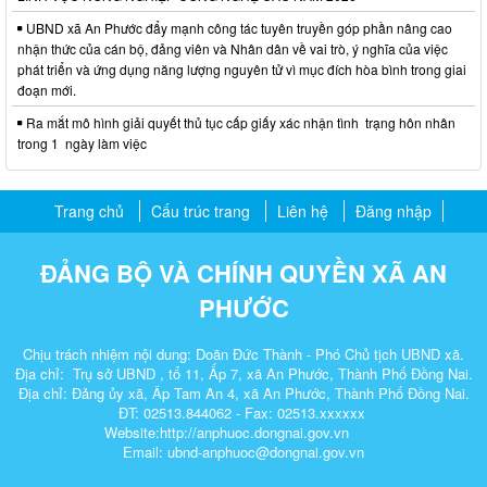
UBND xã An Phước đẩy mạnh công tác tuyên truyền góp phần nâng cao
nhận thức của cán bộ, đảng viên và Nhân dân về vai trò, ý nghĩa của việc
phát triển và ứng dụng năng lượng nguyên tử vì mục đích hòa bình trong giai
đoạn mới.
Ra mắt mô hình giải quyết thủ tục cấp giấy xác nhận tình trạng hôn nhân
trong 1 ngày làm việc
Trang chủ
Cấu trúc trang
Liên hệ
Đăng nhập
ĐẢNG BỘ VÀ CHÍNH QUYỀN XÃ AN
PHƯỚC
Chịu trách nhiệm nội dung: Doãn Đức Thành - Phó Chủ tịch UBND xã.
Địa chỉ: Trụ sở UBND , tổ 11, Ấp 7, xã An Phước, Thành Phố Đồng Nai.
Địa chỉ: Đảng ủy xã, Âp Tam An 4, xã An Phước, Thành Phố Đồng Nai.
ĐT: 02513.844062 - Fax: 02513.xxxxxx
Website:http://anphuoc.dongnai.gov.vn
Email: ubnd-anphuoc@dongnai.gov.vn​