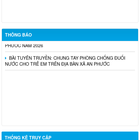
THÔNG BÁO NIÊM YẾT CÔNG KHAI PHƯƠNG ÁN DỰ KIẾN
BỒI THƯỜNG, HỖ TRỢ DỰ ÁN KHU CÔNG NGHIỆP CÔNG
NGHỆ CAO LONG THÀNH (ĐỢT 10)
UBND XÃ AN PHƯỚC THÔNG BÁO KẾT QUẢ TUYỂN DỤNG
THÔNG BÁO
VIÊN CHỨC TẠI TRUNG TÂM DỊCH VỤ TỔNG HỢP XÃ AN
PHƯỚC NĂM 2026
BÀI TUYÊN TRUYỀN: CHUNG TAY PHÒNG CHỐNG ĐUỐI
NƯỚC CHO TRẺ EM TRÊN ĐỊA BÀN XÃ AN PHƯỚC
THỐNG KÊ TRUY CẬP