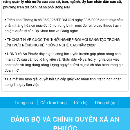
năng quản lý nhà nước của các sở, ban, ngành, Ủy ban nhân dân các xã,
phường trên địa bàn thành phố Đồng Nai
Triển khai Thông tư số 36/2026/TT-BKHCN ngày 30/6/2026 danh mục sản
phẩm, hàng hóa có mức độ rủi ro trung bình, mức độ rủi ro cao thuộc trách
nhiệm quản lý của Bộ Khoa học và Công nghệ.
THÔNG TIN VỀ CUỘC THI “KHỞI NGHIỆP ĐỔI MỚI SÁNG TẠO TRONG
LĨNH VỰC NÔNG NGHIỆP CÔNG NGHỆ CAO NĂM 2026”
UBND xã An Phước đẩy mạnh công tác tuyên truyền góp phần nâng cao
nhận thức của cán bộ, đảng viên và Nhân dân về vai trò, ý nghĩa của việc
phát triển và ứng dụng năng lượng nguyên tử vì mục đích hòa bình trong giai
đoạn mới.
Ra mắt mô hình giải quyết thủ tục cấp giấy xác nhận tình trạng hôn nhân
trong 1 ngày làm việc
Trang chủ
Cấu trúc trang
Liên hệ
Đăng nhập
ĐẢNG BỘ VÀ CHÍNH QUYỀN XÃ AN
PHƯỚC